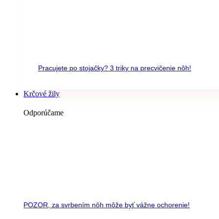
Pracujete po stojačky? 3 triky na precvičenie nôh!
Krčové žily
Odporúčame
POZOR, za svrbením nôh môže byť vážne ochorenie!