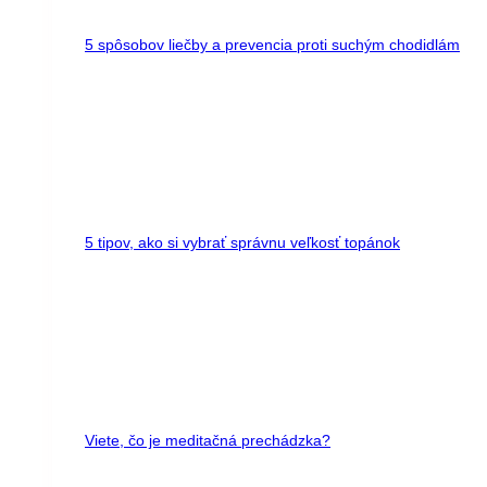
5 spôsobov liečby a prevencia proti suchým chodidlám
5 tipov, ako si vybrať správnu veľkosť topánok
Viete, čo je meditačná prechádzka?