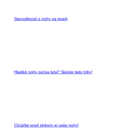
Starostlivosť o nohy na jeseň
Hladké nohy počas leta? Skúste tieto triky!
Chráňte pred slnkom aj vaše nohy!