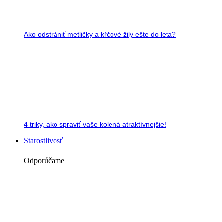
Ako odstrániť metličky a kŕčové žily ešte do leta?
4 triky, ako spraviť vaše kolená atraktívnejšie!
Starostlivosť
Odporúčame