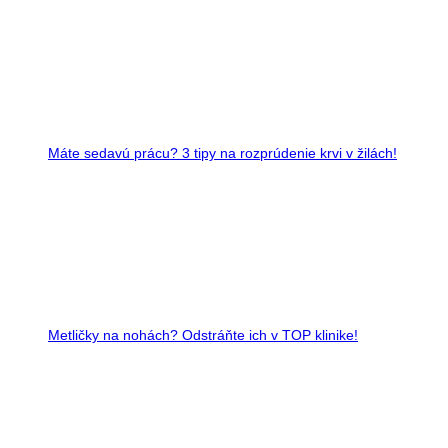
Máte sedavú prácu? 3 tipy na rozprúdenie krvi v žilách!
Metličky na nohách? Odstráňte ich v TOP klinike!