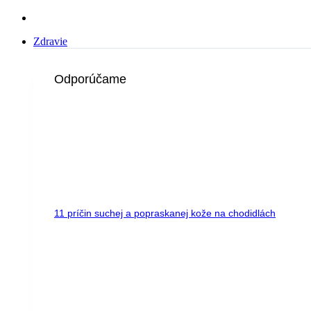
Zdravie
Odporúčame
11 príčin suchej a popraskanej kože na chodidlách