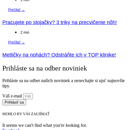
2
min.
Prečítať →
Pracujete po stojačky? 3 triky na precvičenie nôh!
2
min.
Prečítať →
Metličky na nohách? Odstráňte ich v TOP klinike!
Prihláste sa na odber noviniek
Prihláste sa na odber našich noviniek a nenechajte si ujsť najnovšie
tipy.
Váš e-mail
Prihlásiť sa
MOHLO BY VÁS ZAUJÍMAŤ
It seems we can't find what you're looking for.