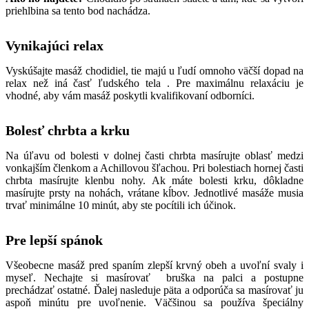
priehlbina sa tento bod nachádza.
Vynikajúci relax
Vyskúšajte masáž chodidiel, tie majú u ľudí omnoho väčší dopad na
relax než iná časť ľudského tela . Pre maximálnu relaxáciu je
vhodné, aby vám masáž poskytli kvalifikovaní odborníci.
Bolesť chrbta a krku
Na úľavu od bolesti v dolnej časti chrbta masírujte oblasť medzi
vonkajším členkom a Achillovou šľachou. Pri bolestiach hornej časti
chrbta masírujte klenbu nohy. Ak máte bolesti krku, dôkladne
masírujte prsty na nohách, vrátane kĺbov. Jednotlivé masáže musia
trvať minimálne 10 minút, aby ste pocítili ich účinok.
Pre lepší spánok
Všeobecne masáž pred spaním zlepší krvný obeh a uvoľní svaly i
myseľ. Nechajte si masírovať bruška na palci a postupne
prechádzať ostatné. Ďalej nasleduje päta a odporúča sa masírovať ju
aspoň minútu pre uvoľnenie. Väčšinou sa používa špeciálny