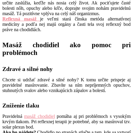
určite zaslúžia, keďže nás nosia celý život. Ak pociťujete časté
bolesti nôh, opuchy alebo kŕče, doprajte svojim nohám pravidelnú
masáž. Tá pozitívne vplýva na celý náš organizmus.
Reflexná masáž
je veľmi stará čínska metóda alternatívnej
medicíny a podľa nej majú orgány a časti tela svoj reflexný bod
práve na chodidlách.
Masáž chodidiel ako pomoc pri
problémoch
Zdravé a silné nohy
Chcete si udržať zdravé a silné nohy? K tomu určite prispeje aj
pravidelné masírovanie. Zbavíte sa ním nepríjemných opuchov,
stuhnutých svalov alebo vznikajúcich zápalov a bolestí.
Zníženie tlaku
Pravidelná
masáž chodidiel
pomáha aj pri problémoch s vysokým
krvým tlakom. Pri reflexnej terapii je potrebné, aby sa masíroval tzv.
solar plexus bod.
Ako ho nájdete?
Chodidlo po stranách stlačte a tam, kde sa vytvorí