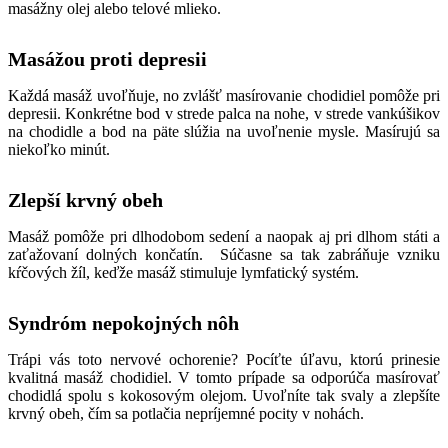
masážny olej alebo telové mlieko.
Masážou proti depresii
Každá masáž uvoľňuje, no zvlášť masírovanie chodidiel pomôže pri
depresii. Konkrétne bod v strede palca na nohe, v strede vankúšikov
na chodidle a bod na päte slúžia na uvoľnenie mysle. Masírujú sa
niekoľko minút.
Zlepší krvný obeh
Masáž pomôže pri dlhodobom sedení a naopak aj pri dlhom státi a
zaťažovaní dolných končatín. Súčasne sa tak zabráňuje vzniku
kŕčových žíl, keďže masáž stimuluje lymfatický systém.
Syndróm nepokojných nôh
Trápi vás toto nervové ochorenie? Pocíťte úľavu, ktorú prinesie
kvalitná masáž chodidiel. V tomto prípade sa odporúča masírovať
chodidlá spolu s kokosovým olejom. Uvoľníte tak svaly a zlepšíte
krvný obeh, čím sa potlačia nepríjemné pocity v nohách.