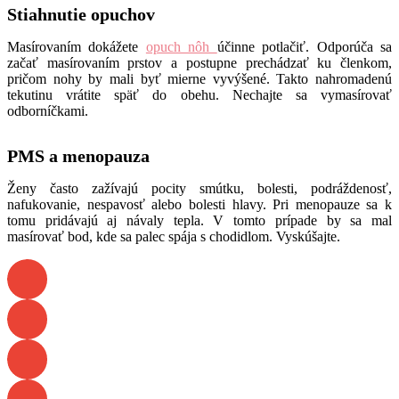
Stiahnutie opuchov
Masírovaním dokážete
opuch nôh
účinne potlačiť. Odporúča sa
začať masírovaním prstov a postupne prechádzať ku členkom,
pričom nohy by mali byť mierne vyvýšené. Takto nahromadenú
tekutinu vrátite späť do obehu. Nechajte sa vymasírovať
odborníčkami.
PMS a menopauza
Ženy často zažívajú pocity smútku, bolesti, podráždenosť,
nafukovanie, nespavosť alebo bolesti hlavy. Pri menopauze sa k
tomu pridávajú aj návaly tepla. V tomto prípade by sa mal
masírovať bod, kde sa palec spája s chodidlom. Vyskúšajte.