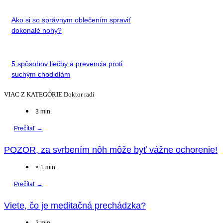
Ako si so správnym oblečením spraviť
dokonalé nohy?
5 spôsobov liečby a prevencia proti
suchým chodidlám
VIAC Z KATEGÓRIE
Doktor radí
3
min.
Prečítať →
POZOR, za svrbením nôh môže byť vážne ochorenie!
< 1
min.
Prečítať →
Viete, čo je meditačná prechádzka?