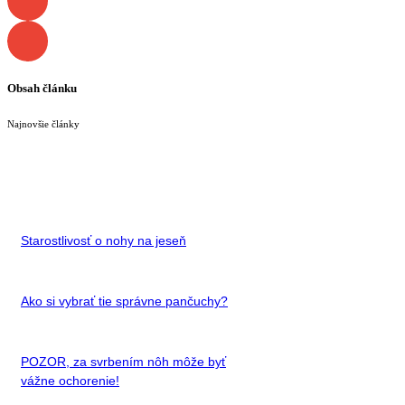
Obsah článku
Najnovšie články
Starostlivosť o nohy na jeseň
Ako si vybrať tie správne pančuchy?
POZOR, za svrbením nôh môže byť
vážne ochorenie!