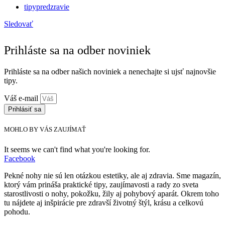
tipypredzravie
Sledovať
Prihláste sa na odber noviniek
Prihláste sa na odber našich noviniek a nenechajte si ujsť najnovšie
tipy.
Váš e-mail
Prihlásiť sa
MOHLO BY VÁS ZAUJÍMAŤ
It seems we can't find what you're looking for.
Facebook
Pekné nohy nie sú len otázkou estetiky, ale aj zdravia. Sme magazín,
ktorý vám prináša praktické tipy, zaujímavosti a rady zo sveta
starostlivosti o nohy, pokožku, žily aj pohybový aparát. Okrem toho
tu nájdete aj inšpirácie pre zdravší životný štýl, krásu a celkovú
pohodu.