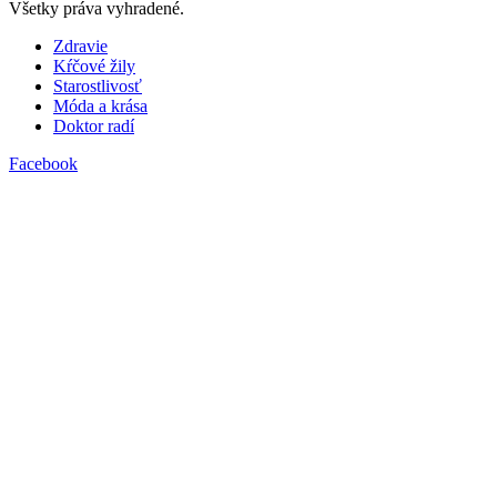
Všetky práva vyhradené.
Zdravie
Kŕčové žily
Starostlivosť
Móda a krása
Doktor radí
Facebook