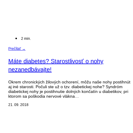
2
min.
Prečítať →
Máte diabetes? Starostlivosť o nohy
nezanedbávajte!
Okrem chronických žilových ochorení, môžu naše nohy postihnút
aj iné starosti. Počuli ste už o tzv. diabetickej nohe? Syndróm
diabetickej nohy je postihnutie dolných končatín u diabetikov, pri
ktorom sa poškodia nervové vlákna…
21. 09. 2018