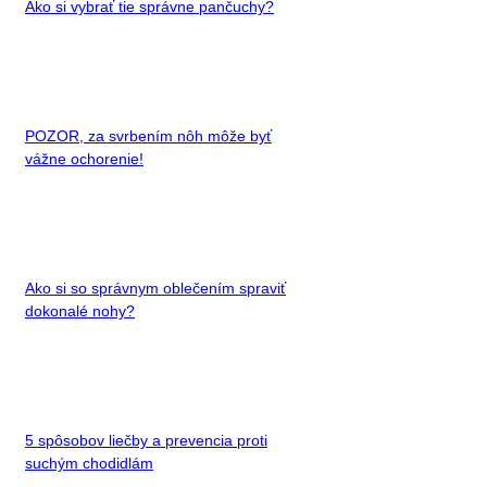
Ako si vybrať tie správne pančuchy?
POZOR, za svrbením nôh môže byť
vážne ochorenie!
Ako si so správnym oblečením spraviť
dokonalé nohy?
5 spôsobov liečby a prevencia proti
suchým chodidlám