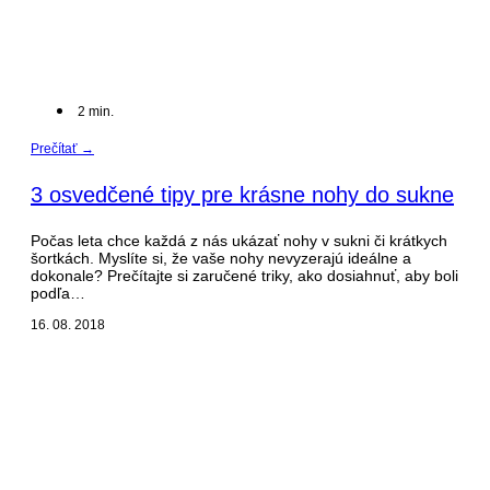
2
min.
Prečítať →
3 osvedčené tipy pre krásne nohy do sukne
Počas leta chce každá z nás ukázať nohy v sukni či krátkych
šortkách. Myslíte si, že vaše nohy nevyzerajú ideálne a
dokonale? Prečítajte si zaručené triky, ako dosiahnuť, aby boli
podľa…
16. 08. 2018