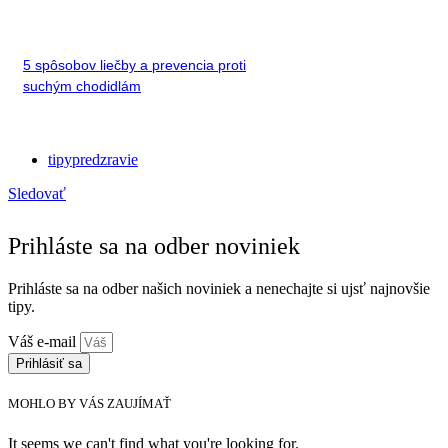
5 spôsobov liečby a prevencia proti
suchým chodidlám
tipypredzravie
Sledovať
Prihláste sa na odber noviniek
Prihláste sa na odber našich noviniek a nenechajte si ujsť najnovšie
tipy.
Váš e-mail
Prihlásiť sa
MOHLO BY VÁS ZAUJÍMAŤ
It seems we can't find what you're looking for.