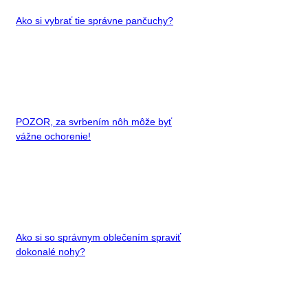
Ako si vybrať tie správne pančuchy?
POZOR, za svrbením nôh môže byť
vážne ochorenie!
Ako si so správnym oblečením spraviť
dokonalé nohy?