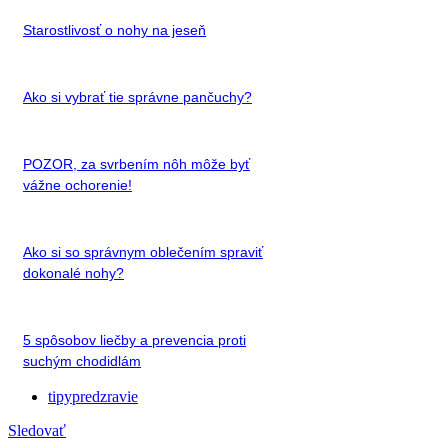
Starostlivosť o nohy na jeseň
Ako si vybrať tie správne pančuchy?
POZOR, za svrbením nôh môže byť
vážne ochorenie!
Ako si so správnym oblečením spraviť
dokonalé nohy?
5 spôsobov liečby a prevencia proti
suchým chodidlám
tipypredzravie
Sledovať