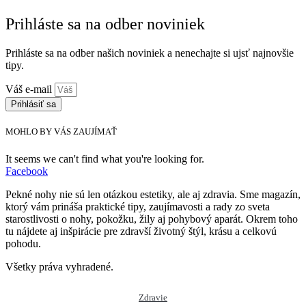
Prihláste sa na odber noviniek
Prihláste sa na odber našich noviniek a nenechajte si ujsť najnovšie
tipy.
Váš e-mail
Prihlásiť sa
MOHLO BY VÁS ZAUJÍMAŤ
It seems we can't find what you're looking for.
Facebook
Pekné nohy nie sú len otázkou estetiky, ale aj zdravia. Sme magazín,
ktorý vám prináša praktické tipy, zaujímavosti a rady zo sveta
starostlivosti o nohy, pokožku, žily aj pohybový aparát. Okrem toho
tu nájdete aj inšpirácie pre zdravší životný štýl, krásu a celkovú
pohodu.
Všetky práva vyhradené.
Zdravie