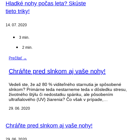
Hladké nohy počas leta? Skúste
tieto triky!
14. 07. 2020
3
min.
2
min.
Prečítať →
Chráňte pred slnkom aj vaše nohy!
Vedeli ste, že až 80 % viditeľného starnutia je spôsobené
slnkom? Primárne teda nestarneme teda v dôsledku stresu,
životného štýlu či nedostatku spánku, ale pôsobením
ultrafialového (UV) žiarenia? Čo však v prípade,…
29. 06. 2020
Chráňte pred slnkom aj vaše nohy!
29. 06. 2020