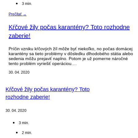
3
min.
Prečítať →
Kŕčové žily počas karantény? Toto rozhodne
zaberie!
Príčin vzniku kŕčových žíl môže byť niekoľko, no počas domácej
karantény sa tieto problémy v dôsledku dlhodobého státia alebo
sedenia môžu prejaviť naplno. Potom je už pomerne náročné
tento problém vyriešiť operáciou.…
30. 04. 2020
Kŕčové žily počas karantény? Toto
rozhodne zaberie!
30. 04. 2020
3
min.
2
min.