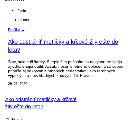
2
min.
3
min.
Prečítať →
Ako odstrániť metličky a kŕčové žily ešte do
leta?
Šaty, sukne či šortky. S teplejším počasím sa nevyhnutne spája
aj odhalenejší outfit. Avšak, nosenie letného oblečenia so sebou
prináša aj odkrývanie mnohých nedostatkov, ako farebných,
vypuklých a nevzhľadných kŕčových žíl. Práve…
29. 06. 2020
Ako odstrániť metličky a kŕčové
žily ešte do leta?
29. 06. 2020