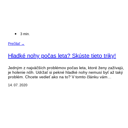
3
min.
Prečítať →
Hladké nohy počas leta? Skúste tieto triky!
Jedným z najväčších problémov počas leta, ktoré ženy zažívajú,
je holenie nôh. Udržať si pekné hladké nohy nemusí byť až taký
problém. Chcete vedieť ako na to? V tomto článku vám…
14. 07. 2020