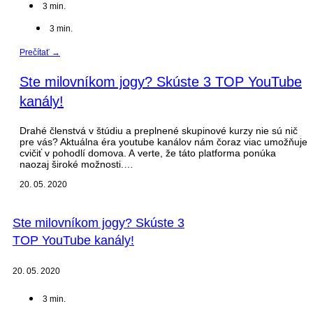
3
min.
3
min.
Prečítať →
Ste milovníkom jogy? Skúste 3 TOP YouTube
kanály!
Drahé členstvá v štúdiu a preplnené skupinové kurzy nie sú nič
pre vás? Aktuálna éra youtube kanálov nám čoraz viac umožňuje
cvičiť v pohodlí domova. A verte, že táto platforma ponúka
naozaj široké možnosti.…
20. 05. 2020
Ste milovníkom jogy? Skúste 3
TOP YouTube kanály!
20. 05. 2020
3
min.