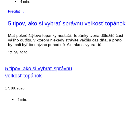
4
min.
Prečítať →
5 tipov, ako si vybrať správnu veľkosť topánok
Mať pekné štýlové topánky nestačí. Topánky tvoria dôležitú časť
vášho outfitu, v ktorom niekedy strávite väčšiu čas dňa, a preto
by mali byť čo najviac pohodlné. Ale ako si vybrať tú…
17. 08. 2020
5 tipov, ako si vybrať správnu
veľkosť topánok
17. 08. 2020
4
min.