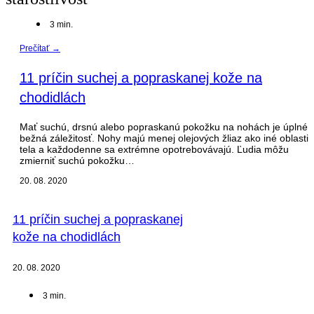
3
min.
Prečítať →
11 príčin suchej a popraskanej kože na
chodidlách
Mať suchú, drsnú alebo popraskanú pokožku na nohách je úplné
bežná záležitosť. Nohy majú menej olejových žliaz ako iné oblasti
tela a každodenne sa extrémne opotrebovávajú. Ľudia môžu
zmierniť suchú pokožku…
20. 08. 2020
11 príčin suchej a popraskanej
kože na chodidlách
20. 08. 2020
3
min.