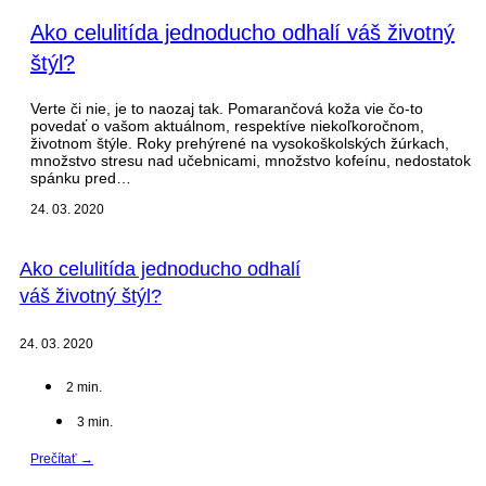
Ako celulitída jednoducho odhalí váš životný
štýl?
Verte či nie, je to naozaj tak. Pomarančová koža vie čo-to
povedať o vašom aktuálnom, respektíve niekoľkoročnom,
životnom štýle. Roky prehýrené na vysokoškolských žúrkach,
množstvo stresu nad učebnicami, množstvo kofeínu, nedostatok
spánku pred…
24. 03. 2020
Ako celulitída jednoducho odhalí
váš životný štýl?
24. 03. 2020
2
min.
3
min.
Prečítať →