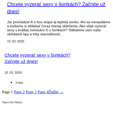
Chcete vyzerať sexy v šortkách? Začnite už
dnes!
Jar prichádza! A s ňou stúpa aj teplota vonku. Ani sa nenazdáme
a budeme si obliekať čoraz menej oblečenia. Ako však vyzerať
sexy v krátkej minisukni či v šortkách? Odhalíme vám naše
obľúbené tipy a triky starostlivosti…
10. 03. 2020
Chcete vyzerať sexy v šortkách?
Začnite už dnes!
10. 03. 2020
3
min.
Page
1
Page
2
Page
3
Page
4
Ďalšie →
Najnovšie články